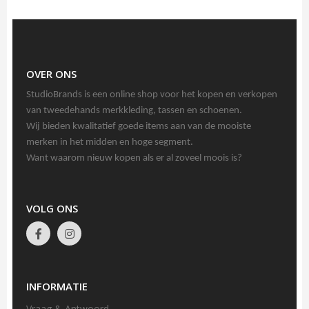
OVER ONS
StudioBrands is een online shop voor het kopen en verkopen
van tweedehands merkkleding, tassen en schoenen.
Wij bieden kwalitatief goede items aan van de mooiste
merken in het midden en hoge segment.
Want waarom nieuw kopen als er al zoveel moois is?
VOLG ONS
INFORMATIE
Vraag & Antwoord