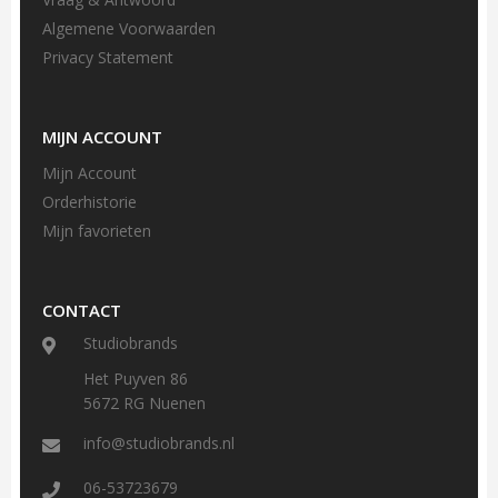
Algemene Voorwaarden
Privacy Statement
MIJN ACCOUNT
Mijn Account
Orderhistorie
Mijn favorieten
CONTACT
Studiobrands
Het Puyven 86
5672 RG Nuenen
info@studiobrands.nl
06-53723679