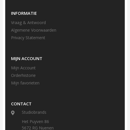
INFORMATIE
Vraag & Antwoord
Algemene Voorwaarden
Privacy Statement
MIJN ACCOUNT
Mijn Account
Orderhistorie
Mijn favorieten
CONTACT
Studiobrands
Het Puyven 86
5672 RG Nuenen