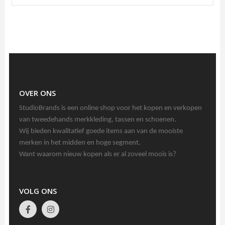
+ Bestellen
OVER ONS
StudioBrands is een online shop voor het kopen en verkopen
van tweedehands merkkleding, tassen en schoenen.
Wij bieden kwalitatief goede items aan van de mooiste
merken in het midden en hoge segment.
Want waarom nieuw kopen als er al zoveel moois is?
VOLG ONS